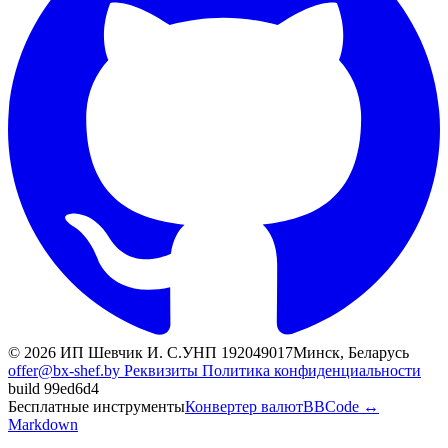
© 2026 ИП Шевчик И. С.
УНП 192049017
Минск, Беларусь
offer@bx-shef.by
Реквизиты
Политика конфиденциальности
build 99ed6d4
Бесплатные инструменты
Конвертер валют
BBCode ↔
Markdown