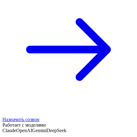
Назначить созвон
Работает с моделями
Claude
OpenAI
Gemini
DeepSeek